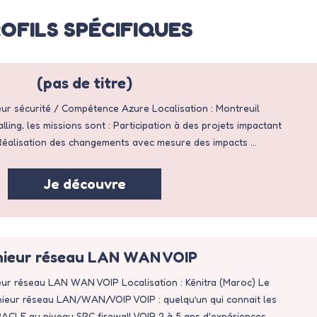
OFILS SPÉCIFIQUES
(pas de titre)
nieur sécurité / Compétence Azure Localisation : Montreuil
alling, les missions sont : Participation à des projets impactant
 Réalisation des changements avec mesure des impacts …
Je découvre
nieur réseau LAN WAN VOIP
nieur réseau LAN WAN VOIP Localisation : Kénitra (Maroc) Le
énieur réseau LAN/WAN/VOIP VOIP : quelqu’un qui connait les
CLE au niveau SBC firewall VOIP 2 à 5 ans d'expériences