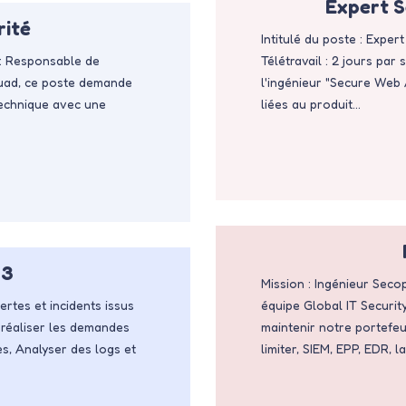
Expert 
rité
Intitulé du poste : Expe
 : Responsable de
Télétravail : 2 jours par
Squad, ce poste demande
l'ingénieur "Secure Web 
technique avec une
liées au produit…
N3
Mission : Ingénieur Sec
ertes et incidents issus
équipe Global IT Securit
t réaliser les demandes
maintenir notre portefeui
s, Analyser des logs et
limiter, SIEM, EPP, EDR, 