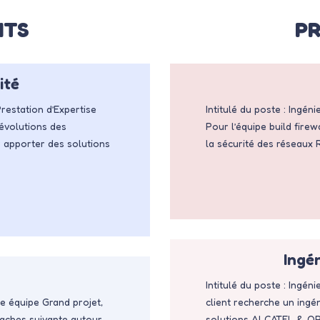
NTS
PR
ité
restation d’Expertise
Intitulé du poste : Ingé
’évolutions des
Pour l’équipe build firew
 apporter des solutions
la sécurité des réseaux
Ingé
Intitulé du poste : Ingé
ne équipe Grand projet,
client recherche un ing
taches suivante autour
solutions ALCATEL & ORA