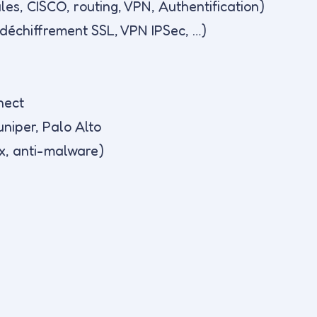
es, CISCO, routing, VPN, Authentification)
échiffrement SSL, VPN IPSec, …)
nect
uniper, Palo Alto
ox, anti-malware)