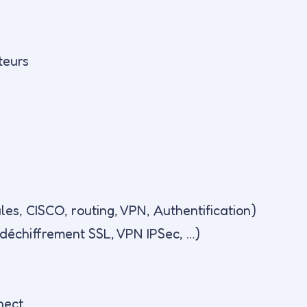
teurs
es, CISCO, routing, VPN, Authentification)
échiffrement SSL, VPN IPSec, …)
nect